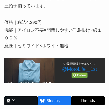
三拍子揃っています。
価格｜税込4,290円
機能｜アイロン不要×開閉しやすい千鳥掛け×綿１
００％
意匠｜セミワイド×ホワイト無地
＼ 最新情報をチェック ／
@MotoLife＿1st
Threads
X
Bluesky