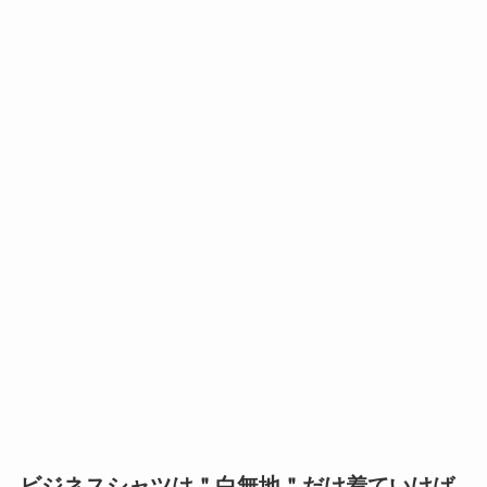
ビジネス
シャツは＂白無地＂だけ
着ていけば