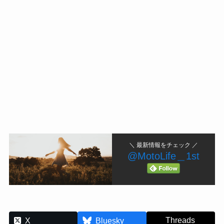
＼ 最新情報をチェック ／
@MotoLife＿1st
Threads
X
Bluesky