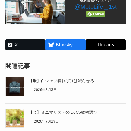
＼ 最新情報をチェック ／
@MotoLife＿1st
Threads
X
Bluesky
関連記事
【服】白シャツ着れば服は減らせる
2026年8月3日
【金】ミニマリストのiDeCo銘柄選び
2026年7月29日