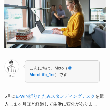
こんにちは、Moto（
＠
MotoLife_1st
）です
Moto
5月に
E-WIN折りたたみスタンディングデスク
を購
入し１ヶ月ほど経過して生活に変化がありまし