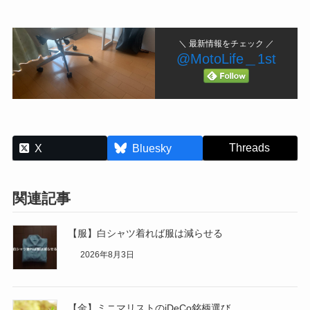
＼ 最新情報をチェック ／
@MotoLife＿1st
Threads
X
Bluesky
関連記事
【服】白シャツ着れば服は減らせる
2026年8月3日
【金】ミニマリストのiDeCo銘柄選び