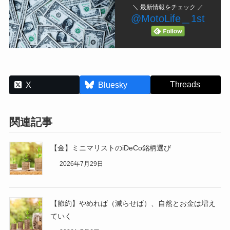
＼ 最新情報をチェック ／
@MotoLife＿1st
Threads
X
Bluesky
関連記事
【金】ミニマリストのiDeCo銘柄選び
2026年7月29日
【節約】やめれば（減らせば）、自然とお金は増え
ていく