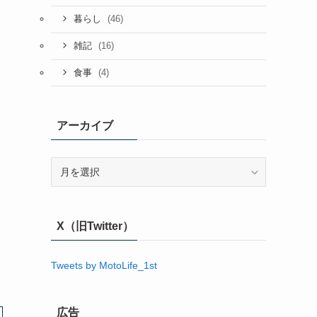
(46)
暮らし
(16)
雑記
(4)
食事
アーカイブ
ア
ー
カ
イ
X（旧Twitter）
ブ
Tweets by MotoLife_1st
広告